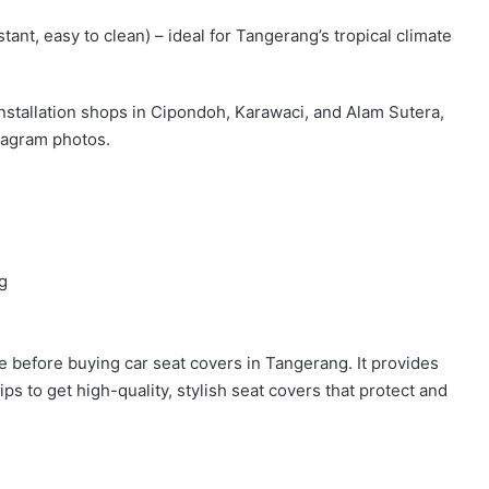
tant, easy to clean) – ideal for Tangerang’s tropical climate
nstallation shops in Cipondoh, Karawaci, and Alam Sutera,
stagram photos.
g
)
 before buying car seat covers in Tangerang. It provides
tips to get high-quality, stylish seat covers that protect and