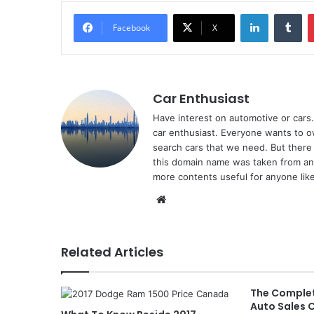
LinkedIn
Tu
Facebook
X
Car Enthusiast
Have interest on automotive or cars. 
car enthusiast. Everyone wants to o
search cars that we need. But there 
this domain name was taken from ano
more contents useful for anyone like
Website
Related Articles
The Complet
Auto Sales 