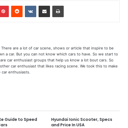
mblr
Pinterest
Reddit
VKontakte
Share via Email
Print
There are a lot of car scene, shows or article that inspire to be
wn a car. But you can not know which cars to have. So we start to
are car enthusiast groups that help us know a lot bout cars. So
ther car enthusiast that likes racing scene. We took this to make
 car enthusiasts.
e Guide to Speed
Hyundai Ionic Scooter, Specs
Cars
and Price In USA