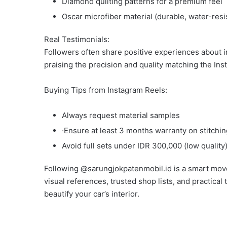
Diamond quilting patterns for a premium feel
Oscar microfiber material (durable, water-resis
Real Testimonials:
Followers often share positive experiences about i
praising the precision and quality matching the In
Buying Tips from Instagram Reels:
Always request material samples
·Ensure at least 3 months warranty on stitchin
Avoid full sets under IDR 300,000 (low quality
Following @sarungjokpatenmobil.id is a smart move
visual references, trusted shop lists, and practical 
beautify your car’s interior.