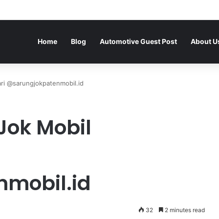
Home
Blog
Automotive Guest Post
About U
ari @sarungjokpatenmobil.id
Jok Mobil
mobil.id
32
2 minutes read